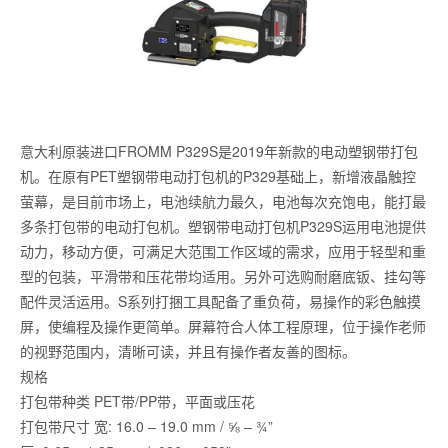
意大利原装进口FROMM P329S是2019年新款的电动塑钢带打包
机。在原有PET塑钢带电动打包机的P329基础上，新增液晶触控
萤幕，是目前市场上，电池续航力最久，电池每次充饱电，能打最
多条打包带的电动打包机。塑钢带电动打包机P329S运用电池提供
动力，移动方便，可满足大范围工作区域的需求，应用于轻型和重
型的包装，平滑带和压花带均适用。另外可选购耐磨底钣、挂勾等
配件灵活运用。S系列打捆工具配备了重负荷，易操作的彩色触摸
屏，使编程及操作更简单。屏幕符合人体工程原理，位于操作老师
的视野范围内，清晰可读，并且有操作者友善的图标。
规格
打包带种类 PET带/PP带，平面或压花
打包带尺寸 宽: 16.0 – 19.0 mm / ⅝ – ¾”