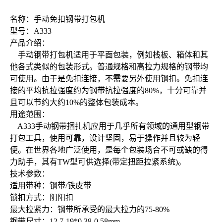
名称：手动免扣钢带打包机
型号：A333
产品介绍：
手动钢带打包机适用于平面包装，例如栈板、箱体和其
他各式类似的包装形式。普通规格和高拉力规格的钢带均
可使用。由于是免扣连接，不需要另外使用钢扣。免扣连
接的平均抗拉强度约为钢带抗拉强度的80%，十分可靠并
且可以节约大约10%的整体包装成本。
用途范围：
A333手动钢带捆扎机应用于几乎所有领域的通用型钢带
打包工具，使用可靠，设计坚固，易于操作并且较为轻
便。在世界各地广泛使用，是每个包装场合不可或缺的得
力助手，其有TW型可供选择(带定扭距拉紧系统)。
技术参数：
适用带种：钢带/铁皮带
锁扣方式：阴阳扣
最大拉紧力：钢带所承受的最大拉力的75-80%
钢带尺寸：12.7-19*0.38-0.58mm